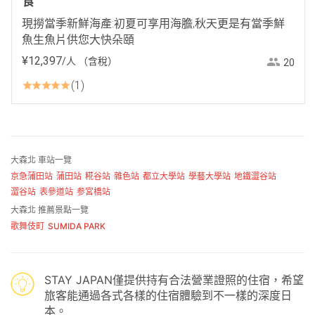
食
現撈當季新鮮海產:初夏可享用海膽,秋天更是有當季鮮
魚生魚片供您大快朵頤
¥
12
,
397
/人
（含稅）
20
1
大森北 車站一覽
京急蒲田站
蒲田站
糀谷站
雜色站
都立大學站
學藝大學站
地鐵澀谷站
澀谷站
表參道站
参宮橋站
大森北 推薦景點一覽
歌舞伎町
SUMIDA PARK
STAY JAPAN僅提供持有合法營業證照的住宿，希望
旅客能通過各式各樣的住宿體驗到不一樣的深度日
本。