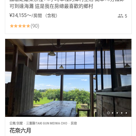
可到達海灘 這是我在房總最喜歡的鄉村
¥
34
,
155
〜
/房間
（含稅）
5
90
公寓/別墅
三重縣TAKI GUN MEIWA CHO
民宿
花奈六月