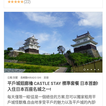
22
公寓/別墅
長崎縣HIRADO SHI
民宿
平戶城迴廊櫓 CASTLE STAY 標準套餐 日本首創!
入住日本百座名城之一!
每天僅限一組!這是一個絕佳的方案,您可以獨家租用平
戶城怪獸櫓,自由地享受平戶的魅力以及平戶城的內部!