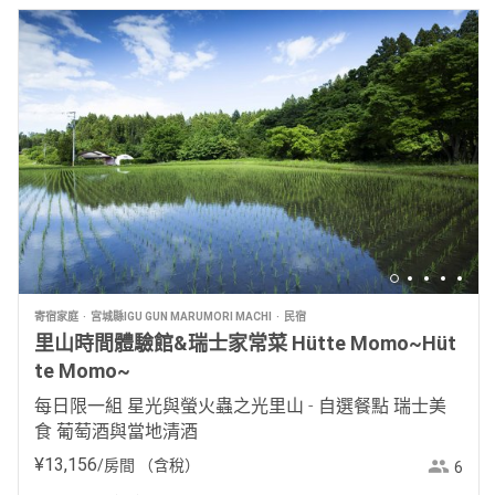
寄宿家庭
宮城縣IGU GUN MARUMORI MACHI
民宿
里山時間體驗館&瑞士家常菜 Hütte Momo~Hüt
te Momo~
每日限一組 星光與螢火蟲之光里山 - 自選餐點 瑞士美
食 葡萄酒與當地清酒
¥
13
,
156
/房間
（含稅）
6