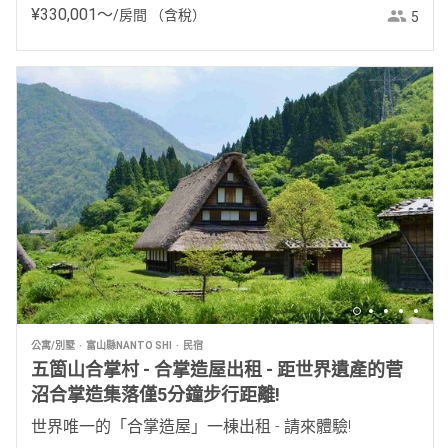
¥
330
,
001
〜
/房間
（含稅）
5
公寓/別墅
富山縣NANTO SHI
民宿
五箇山合掌村 - 合掌造屋出租 - 距世界遺產的菅
沼合掌造集落僅5分鐘步行距離!
世界唯一的「合掌造屋」一棟出租 - 請來體驗!