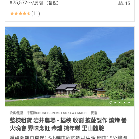
¥
75
,
572
〜
/房間
（含稅）
15
11
公寓/別墅
千葉縣CHOSEI GUN MUTSUZAWA MACHI
民宿
整棟租賃 岩井農場 - 插秧 收割 披薩製作 燒烤 營
火晚會 野味烹飪 柴爐 搗年糕 里山體驗
體驗距離東京僅1.5小時車程的鄉村生活 開車15分鐘即