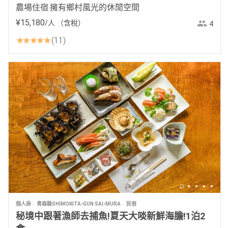
農場住宿:擁有鄉村風光的休閒空間
¥
15
,
180
/人
（含稅）
4
11
個人房
青森縣SHIMOKITA-GUN SAI-MURA
民宿
秘境中跟著漁師去捕魚!夏天大啖新鮮海膽!1泊2