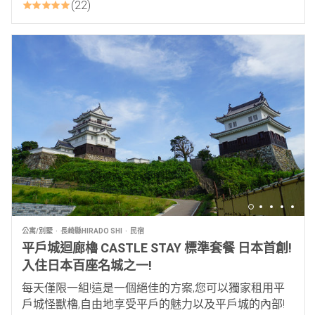
22
公寓/別墅
長崎縣HIRADO SHI
民宿
平戶城迴廊櫓 CASTLE STAY 標準套餐 日本首創!
入住日本百座名城之一!
每天僅限一組!這是一個絕佳的方案,您可以獨家租用平
戶城怪獸櫓,自由地享受平戶的魅力以及平戶城的內部!