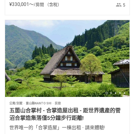
¥
330
,
001
〜
/房間
（含稅）
5
公寓/別墅
富山縣NANTO SHI
民宿
五箇山合掌村 - 合掌造屋出租 - 距世界遺產的菅
沼合掌造集落僅5分鐘步行距離!
世界唯一的「合掌造屋」一棟出租 - 請來體驗!