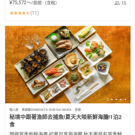
¥
75
,
572
〜
/房間
（含稅）
15
11
個人房
青森縣SHIMOKITA-GUN SAI-MURA
民宿
秘境中跟著漁師去捕魚!夏天大啖新鮮海膽!1泊2
食
現撈當季新鮮海產:初夏可享用海膽,秋天更是有當季鮮