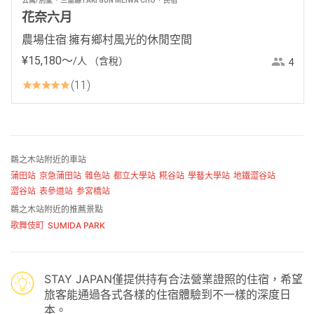
公寓/別墅
三重縣TAKI GUN MEIWA CHO
民宿
花奈六月
農場住宿:擁有鄉村風光的休閒空間
¥
15
,
180
〜
/人
（含稅）
4
11
鵜之木站附近的車站
蒲田站
京急蒲田站
雜色站
都立大學站
糀谷站
學藝大學站
地鐵澀谷站
澀谷站
表參道站
参宮橋站
鵜之木站附近的推薦景點
歌舞伎町
SUMIDA PARK
STAY JAPAN僅提供持有合法營業證照的住宿，希望
旅客能通過各式各樣的住宿體驗到不一樣的深度日
本。