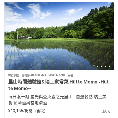
寄宿家庭
宮城縣IGU GUN MARUMORI MACHI
民宿
里山時間體驗館&瑞士家常菜 Hütte Momo~Hüt
te Momo~
每日限一組 星光與螢火蟲之光里山 - 自選餐點 瑞士美
食 葡萄酒與當地清酒
¥
13
,
156
/房間
（含稅）
6