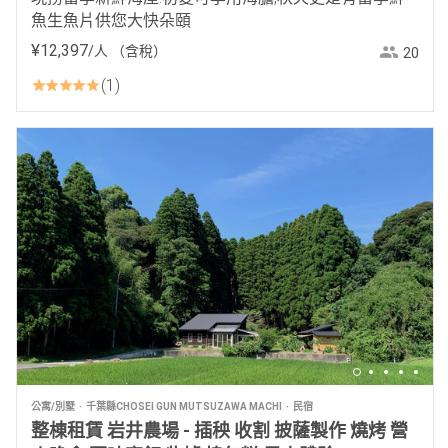
魚生魚片供您大快朵頤
¥
12
,
397
/人
（含稅）
20
1
公寓/別墅
千葉縣CHOSEI GUN MUTSUZAWA MACHI
民宿
整棟租賃 岩井農場 - 插秧 收割 披薩製作 燒烤 營