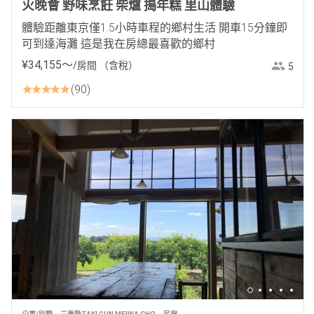
火晚會 野味烹飪 柴爐 搗年糕 里山體驗
體驗距離東京僅1.5小時車程的鄉村生活 開車15分鐘即
可到達海灘 這是我在房總最喜歡的鄉村
¥
34
,
155
〜
/房間
（含稅）
5
90