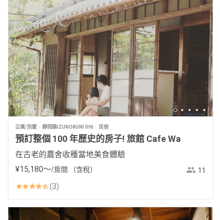
公寓/別墅
靜岡縣IZUNOKUNI SHI
民宿
預訂整個 100 年歷史的房子! 旅館 Cafe Wa
在古老的農舍收穫當地美食體驗
¥
15
,
180
〜
/房間
（含稅）
11
3