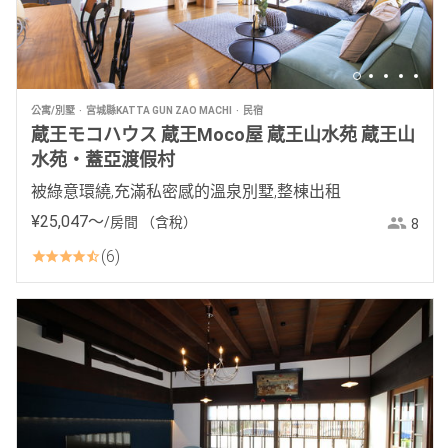
公寓/別墅
宮城縣KATTA GUN ZAO MACHI
民宿
蔵王モコハウス 蔵王Moco屋 蔵王山水苑 蔵王山
水苑・蓋亞渡假村
被綠意環繞,充滿私密感的溫泉別墅,整棟出租
¥
25
,
047
〜
/房間
（含稅）
8
6