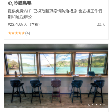
心,聆聽鳥鳴
提供免費Wi-Fi 已採取新冠疫情防治措施 也支援工作假
期和遠距辦公
¥
22
,
403
/人
（含稅）
6
4