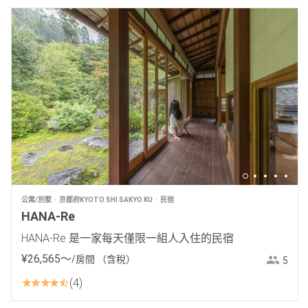
公寓/別墅
京都府KYOTO SHI SAKYO KU
民宿
HANA-Re
HANA-Re 是一家每天僅限一組人入住的民宿
¥
26
,
565
〜
/房間
（含稅）
5
4