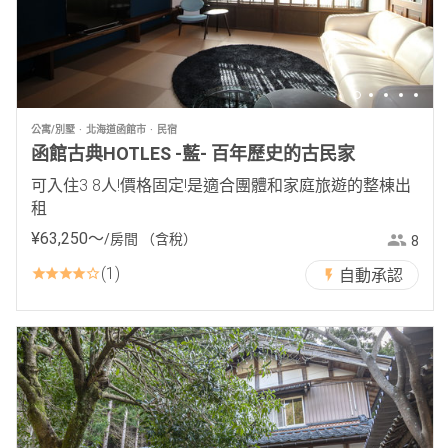
公寓/別墅
北海道函館市
民宿
函館古典HOTLES -藍- 百年歷史的古民家
可入住3 8人!價格固定!是適合團體和家庭旅遊的整棟出
租
¥
63
,
250
〜
/房間
（含稅）
8
1
自動承認