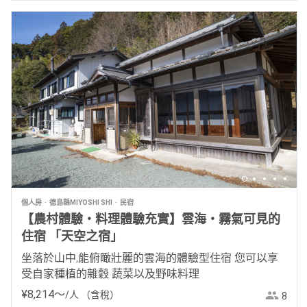
個人房
德島縣MIYOSHI SHI
民宿
【農村體驗・料理體驗充實】雲海・霧氣可見的
住宿 「天空之宿」
坐落於山中,能俯瞰壯麗的雲海的體驗型住宿 您可以享
受自家種植的雜穀 蔬菜以及野味料理
¥
8
,
214
〜
/人
（含稅）
8