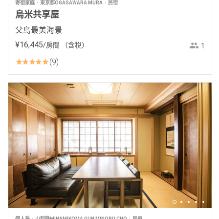
寄宿家庭
東京都OGASAWARA MURA
民宿
烏米共享屋
父島最美海景
¥
16
,
445
/房間
（含稅）
1
9
個人房
山梨縣MINAMIKOMA GUN MINOBU CHO
民宿