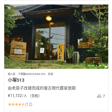
個人房
千葉縣KAMOGAWA SHI
民宿
小塚513
由老房子改建而成的復古現代農家旅館
¥
11
,
132
/人
（含稅）
7
12