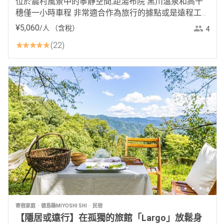
位於農村風景中的寧靜空間,距湯布院 黑川溫泉和高千
穗僅一小時車程 非常適合作為旅行的據點或是遠程工作
度假
¥
5
,
060
/人
（含稅）
4
22
寄宿家庭
德島縣MIYOSHI SHI
民宿
【隱居或遠行】在孤獨的旅館「Largo」放鬆身