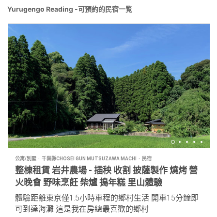
Yurugengo Reading -可預約的民宿一覧
公寓/別墅
千葉縣CHOSEI GUN MUTSUZAWA MACHI
民宿
整棟租賃 岩井農場 - 插秧 收割 披薩製作 燒烤 營
火晚會 野味烹飪 柴爐 搗年糕 里山體驗
體驗距離東京僅1.5小時車程的鄉村生活 開車15分鐘即
可到達海灘 這是我在房總最喜歡的鄉村