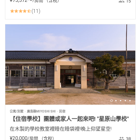
¥
75
,
572
〜
/房間
（含稅）
15
11
公寓/別墅
廣島縣MIYOSHI SHI
民宿
【住宿學校】團體或家人一起來吧! "星原山學校"
在木製的學校教室裡睡在睡袋裡!晚上仰望星空!
¥
20
,
000
/房間
（含稅）
38