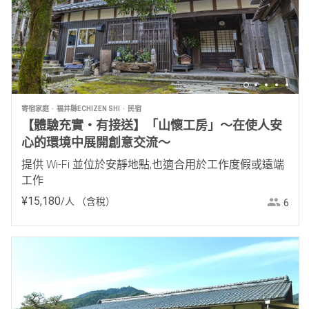
寄宿家庭
福井縣ECHIZEN SHI
民宿
【體驗充實・有接送】「山懷工房」～在使人安
心的環境中展開創意交流～
提供 Wi-Fi 並位於安靜地點,也適合用於工作度假或遠端
工作
¥
15
,
180
/人
（含稅）
6