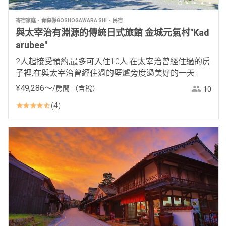
寄宿家庭
青森縣GOSHOGAWARA SHI
民宿
與太宰治有淵源的傳統日式旅館 金城元氣村"Kad
arubee"
2人起接受預約,最多可入住10人 在太宰治曾經住過的房
子裡,在與太宰治曾經住過的壁爐旁度過美好的一天
¥
49
,
286
〜
/房間
（含稅）
10
4