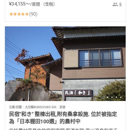
¥
34
,
155
〜
/房間
（含稅）
5
90
公寓/別墅
大分縣BUNGOONO SHI
民宿
民宿"和き" 整棟出租,附有桑拿設施. 位於被指定
為「日本棚田100選」的農村中