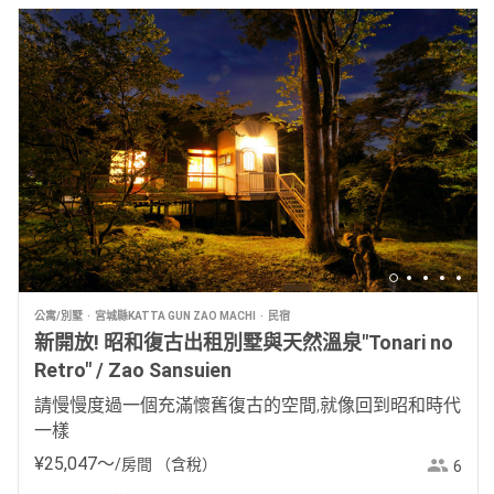
公寓/別墅
宮城縣KATTA GUN ZAO MACHI
民宿
新開放! 昭和復古出租別墅與天然溫泉"Tonari no
Retro" / Zao Sansuien
請慢慢度過一個充滿懷舊復古的空間,就像回到昭和時代
一樣
¥
25
,
047
〜
/房間
（含稅）
6