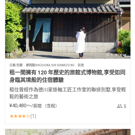
公寓/別墅
靜岡縣SHIZUOKA SHI SHIMIZU KU
民宿
租一間擁有 120 年歷史的旅館式博物館,享受如同
身臨其境般的住宿體驗
租住曾經作為德川家掛軸工匠工作室的聯排別墅,享受輕
鬆的藝術之旅
¥
40
,
480
〜
/房間
（含稅）
5
1