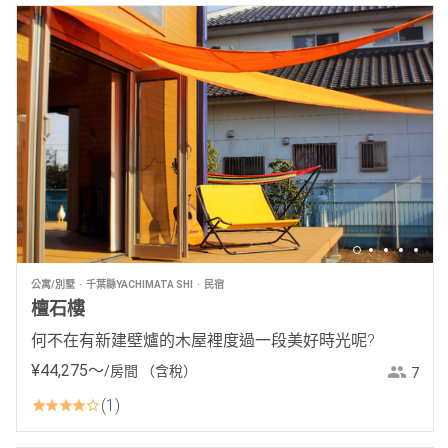
公寓/別墅
千葉縣YACHIMATA SHI
民宿
檀石樓
何不在有新建壁爐的木屋裡度過一段美好時光呢?
¥
44
,
275
〜
/房間
（含稅）
7
1