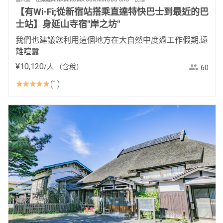
【有Wi-Fi;從新宿站搭乘直達特快巴士到最近的巴
士站】身延山寺宿"岸之坊"
我們也建議您利用這個地方在大自然中度過工作假期,遠
離喧囂
¥
10
,
120
/人
（含稅）
60
1