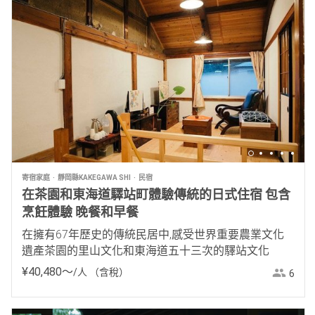
寄宿家庭
靜岡縣KAKEGAWA SHI
民宿
在茶園和東海道驛站町體驗傳統的日式住宿 包含
烹飪體驗 晚餐和早餐
在擁有67年歷史的傳統民居中,感受世界重要農業文化
遺產茶園的里山文化和東海道五十三次的驛站文化
¥
40
,
480
〜
/人
（含稅）
6