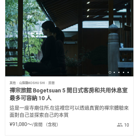
其他
山梨縣KOSHU SHI
民宿
禪宗旅館 Bogetsuan 5 間日式客房和共用休息室
最多可容納 10 人
這是一座寺廟住所,在這裡您可以透過真實的禪宗體驗來
面對自己並探索自己的本質
¥
91
,
080
〜
/房間
（含稅）
10