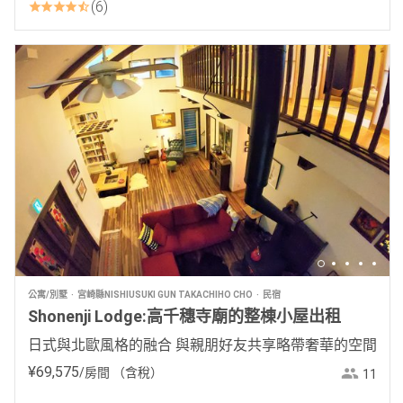
6
公寓/別墅
宮崎縣NISHIUSUKI GUN TAKACHIHO CHO
民宿
Shonenji Lodge:高千穗寺廟的整棟小屋出租
日式與北歐風格的融合 與親朋好友共享略帶奢華的空間
¥
69
,
575
/房間
（含稅）
11