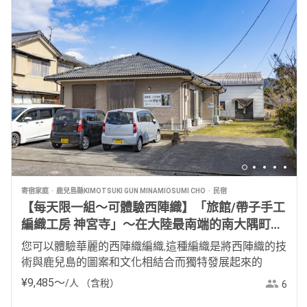
寄宿家庭
鹿兒島縣KIMOTSUKI GUN MINAMIOSUMI CHO
民宿
【每天限一組～可體驗西陣織】「旅館/帶子手工
編織工房 神宮寺」～在大陸最南端的南大隅町發
展並傳承的「西陣織」～
您可以體驗華麗的西陣織編織,這種編織是將西陣織的技
術與鹿兒島的圖案和文化相結合而獨特發展起來的
¥
9
,
485
〜
/人
（含稅）
6