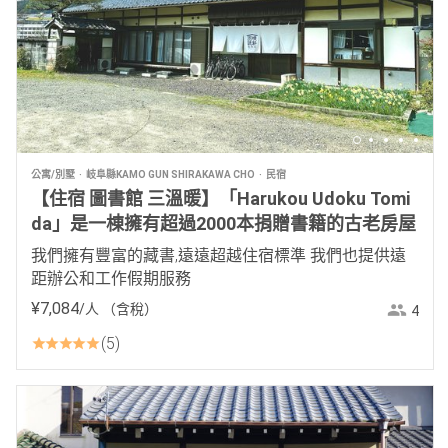
公寓/別墅
岐阜縣KAMO GUN SHIRAKAWA CHO
民宿
【住宿 圖書館 三溫暖】「Harukou Udoku Tomi
da」是一棟擁有超過2000本捐贈書籍的古老房屋
我們擁有豐富的藏書,遠遠超越住宿標準 我們也提供遠
距辦公和工作假期服務
¥
7
,
084
/人
（含稅）
4
5