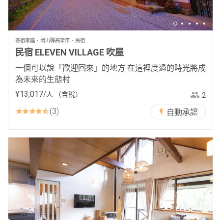
寄宿家庭
岡山縣高梁市
民宿
民宿 ELEVEN VILLAGE 吹屋
一個可以說「歡迎回來」的地方 在這裡度過的時光將成
為未來的生態村
¥
13
,
017
/人
（含稅）
2
3
自動承認