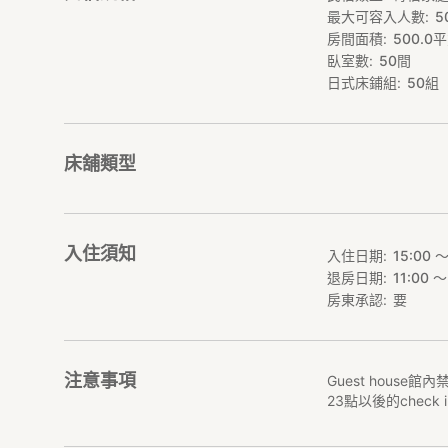
最大可容入人數
5
楽しいねん！
房間面積
500.0
平
初心者でもスタッ
（ご注意）たこ焼
臥室數
50
間
日式床鋪組
50
組
大阪ゲストハウス桜
和の雰囲気に包ま
くりお過ごしくだ
床舖類型
ロケーションも大
大阪ゲストハウス
大阪天満宮や日本
入住須知
入住日期
15:00 〜
行ってみて！
退房日期
11:00 〜
ガイドブックには
房東承認
要
梅田駅から心斎橋
南森町駅から大阪
大人気のUSJもJ
注意事項
Guest house館
★アメニティ★
23點以後的chec
・フェイスタオル
・バスタオル・・・