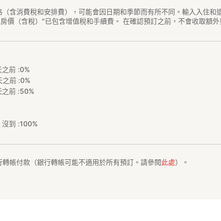
格（含消費稅和安排費），可能會因日期和季節而有所不同。輸入入住和
"房價（含稅）"已包含增值稅和手續費。 在確認預訂之前，不會收取額外
之前 :
0%
之前 :
0%
之前 :
50%
沒到 :
100%
行轉帳付款（銀行轉帳可能不適用於所有預訂。請參閱
此處
）。