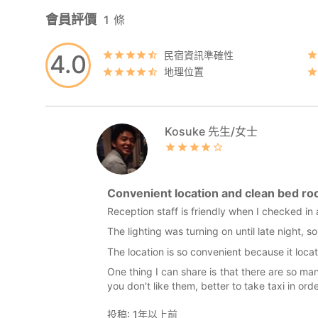
會員評價
1
條
民宿資訊準確性
4.0
地理位置
Kosuke 先生/女士
Convenient location and clean bed r
Reception staff is friendly when I checked in
The lighting was turning on until late night, 
The location is so convenient because it loc
One thing I can share is that there are so m
you don't like them, better to take taxi in or
投稿: 1年以上前