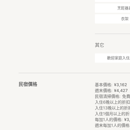
①右ルート→道路
烹飪器
折し、ひたすら真
②左ルート→道路
衣架
を右折で右側に見
其它
歡迎家庭入住
民宿價格
基本價格
¥
3
,
162
週末價格
¥
4
,
427
民宿清掃價格
免
入住6晚以上的折
入住13晚以上的折
入住1個月以上的折
每加1人的價格
¥
3
週末每加1人的價格