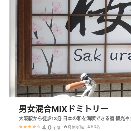
男女混合MIXドミトリー
大阪駅から徒歩13分 日本の和を満喫できる宿 観光
4.0
寄宿家庭
50名
1
條