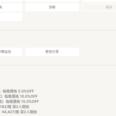
を右手にそのまま直進。ダイコクドラッグを通過してファミリーマート
具
牙刷
睡衣
っすぐで左側に見えてきます。
を左手にそのまま直進。太融寺の交差点を通過し神山の交差点を右折。
えてきます。
/帶幼兒
寄存行李
費
扣
每晚價格 5.0%OFF
扣
每晚價格 10.0%OFF
扣
每晚價格 15.0%OFF
,
162/晚 第2人開始
¥
4
,
427/晚 第2人開始