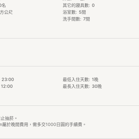
0
名
其它的寢具數
0
方公尺
浴室數
5
間
フがお手伝い、ご自身でも焼くことができるように丁寧に教えるさかい
き食べ放題の500円は宿泊料金には含まれていません！現地にてお支払
洗手間數
7
間
は老舗の元うなぎ屋さんを改装して2016年4月にOPENしたゲストハ
れて、泊まりに来たのに、どこか懐かしいという不思議な気持ちを感じ
さい。
阪、梅田から近いので、観光やショッピングにも最適。
桜を拠点に、京都、神戸、奈良、和歌山など思いっきり満喫してね！
一長い天神橋筋商店街、阪急東商店街、中崎町など昔ながらの場所はお
 23:00
最低入住天數
1
晚
 12:00
最長入住天數
30
晚
載っていないおススメのおいしいお店もこっそりスタッフが教えます。
やなんば、道頓堀は電車でわずか10分、
城も約３０分、通天閣や串カツで有名な新世界も乗り換えなしでめっち
R大阪駅から行けるので、朝からラストまで楽しんでや
內禁止抽菸。
k in屬於晚間費用，需多交1000日圓的手續費。
・・・１００円
・・ ２００円