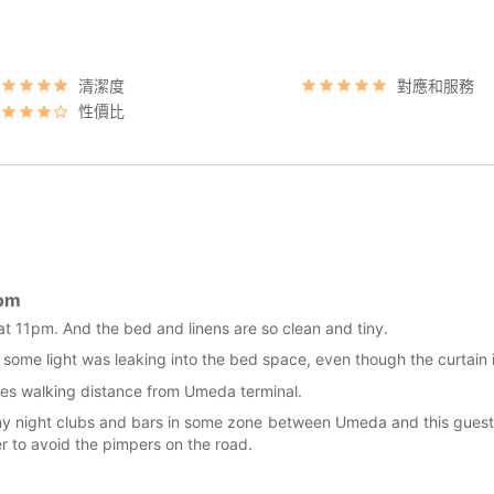
清潔度
對應和服務
性價比
oom
 at 11pm. And the bed and linens are so clean and tiny.
so some light was leaking into the bed space, even though the curtain 
ates walking distance from Umeda terminal.
any night clubs and bars in some zone between Umeda and this guest 
der to avoid the pimpers on the road.