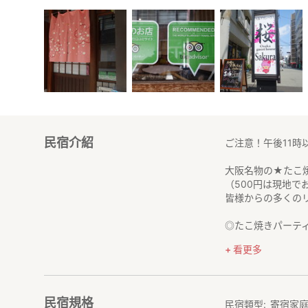
民宿介紹
ご注意！午後11
大阪名物の★たこ
（500円は現地で
皆様からの多くの
◎たこ焼きパーテ
看更多
大阪といえば、や
そんな大阪のソウ
物のたこ焼きをな
民宿規格
民宿類型
寄宿家
宿泊している日本