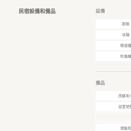
★チェックイン★
設備
民宿設備和備品
午後３時から午後
午前９時から午後
廚房
★レイトチェック
冰箱
午後11時以降はチ
ャンセルとなりま
微波
★キャンセル★
吹風
＊当日・・・宿泊料
ださい）
＊前日・・・宿泊料
＊２日前・・・宿
備品
＊３日前・・・宿
洗臉毛
★その他
◎JR大阪駅、約13
浴室地
◎南森町駅、約10
アクセス
JR大阪駅・地下
潤髮