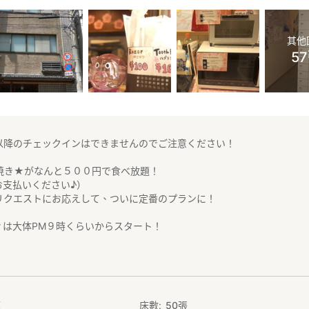
其他
5
時以降のチェックインはできませんのでご注意ください！
焼き★がなんと５００円で食べ放題！
お支払いください♪）
リクエストにお応えして、ついに定番のプランに！
ィは大体PM９時くらいからスタート！
はりたこ焼き！
ルフードのたこ焼きを大いに満喫してもらいまっせえ！というお得なプ
んと自分で焼いて、ぎょうさん食べてくださいね
庭
床數
50
張
や海外のゲストといろんな話をしながら、たこ焼きをクルクルするのは