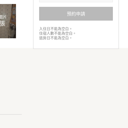
預約申請
圖片
7張
入住日不能為空白。
住宿人數不能為空白。
退房日不能為空白。
ラン。大阪名
めちゃめちゃ