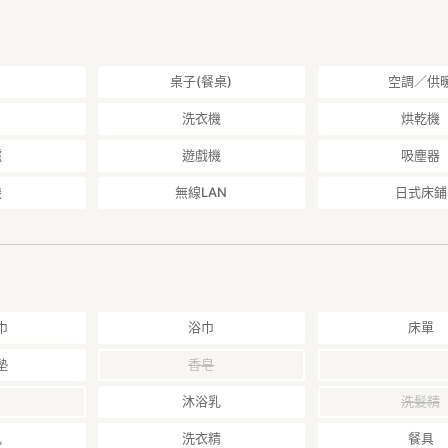
１１時。チェックイン後は門限はありません。
３時までチェックインはできませんが荷物の預かりは可能。
桌子(餐桌)
空調／供
イン★
洗衣機
烘乾機
ェックインできませんので、必ず11時までにお越しください。午後11時
すのでご注意、ご了承ください。
爐
遊戲機
吸塵器
機
無線LAN
日式床鋪
金100％（午後11時までに未チェックインで未連絡の場合も該当する
金100％
泊料金の８０％
泊料金の５０％
巾
浴巾
床單
分
墊
香皂
分
沐浴乳
洗髮精
鉄梅田駅、東梅田駅、西梅田駅からM14出口（泉の広場）の階段を上がっ
乳
洗衣精
餐具