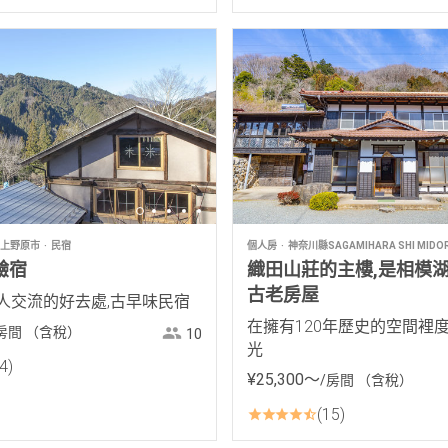
上野原市
民宿
個人房
神奈川縣SAGAMIHARA SHI MIDOR
驗宿
織田山莊的主樓,是相模
古老房屋
人交流的好去處,古早味民宿
在擁有120年歷史的空間裡
房間
（含稅）
10
光
4
¥
25
,
300
〜
/房間
（含稅）
15