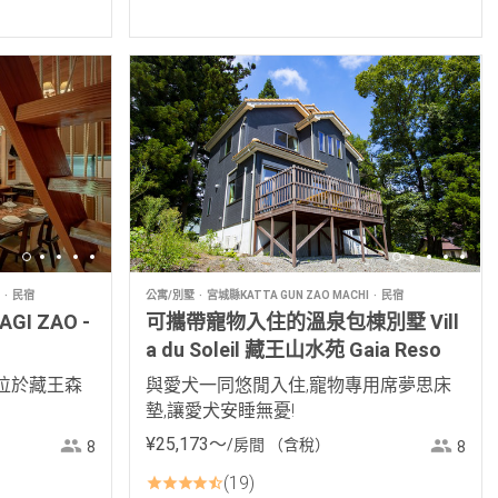
民宿
公寓/別墅
宮城縣KATTA GUN ZAO MACHI
民宿
AGI ZAO -
可攜帶寵物入住的溫泉包棟別墅 Vill
a du Soleil 藏王山水苑 Gaia Reso
位於藏王森
與愛犬一同悠閒入住,寵物專用席夢思床
墊,讓愛犬安睡無憂!
¥
25
,
173
〜
/房間
（含稅）
8
8
19