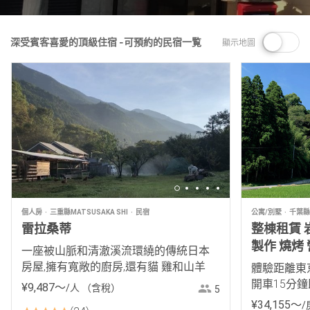
深受賓客喜愛的頂級住宿 -可預約的民宿一覧
顯示地圖
個人房
三重縣MATSUSAKA SHI
民宿
公寓/別墅
千葉縣C
雷拉桑蒂
整棟租賃 岩
製作 燒烤
一座被山脈和清澈溪流環繞的傳統日本
搗年糕 里
房屋,擁有寬敞的廚房,還有貓 雞和山羊
體驗距離東
開車15分
¥
9
,
487
〜
/人
（含稅）
5
最喜歡的鄉
¥
34
,
155
〜
/