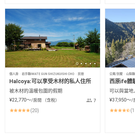
個人房
岩手縣IWATE GUN SHIZUKUISHI CHO
民宿
公寓/別墅
山梨縣
Halcoya:可以享受木材的私人住所
西原ife體
被木材的溫暖包圍的假期
可以與當地
¥
22
,
770
〜
¥
37
,
950
〜
/房間
（含稅）
/
7
20
1