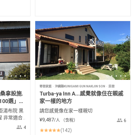
寄宿家庭
沖繩縣KUNIGAMI GUN NAKIJIN SON
民宿
有桑拿設施.
Turba-ya Inn A...感覺就像住在親戚
00選」的
家一樣的地方
距湯布院 黑
請您感覺像在家一樣親切
 非常適合
¥
9
,
487
/人
（含稅）
6
作度假
4
142