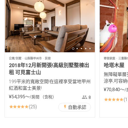
公寓/別墅
山梨縣甲州市
民宿
寄宿家庭
三重縣SH
2018年12月新開張!高級別墅整棟出
哈塔木屋
租 可見富士山
無障礙單層芬
涼亭,可容納
199平米的寬敞空間!在這裡享受當地甲州
紅酒和富士美景!
¥
70
,
840
〜
/
¥
54
,
395
〜
/房間
（含稅）
8
1
25
自動承認