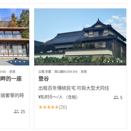
I KU
民宿
公寓/別墅
岡山縣BIZEN SHI
民宿
湖畔的一座
登谷
出租百年傳統民宅,可與大型犬同住
度過奢華的時
¥
8
,
855
〜
/人
（含稅）
5
26
25