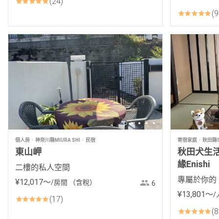
24
9
個人房
神奈川縣MIURA SHI
民宿
寄宿家庭
秋田縣S
東山岬
秋田犬生
緣Enishi
二樓的私人空間
專屬於你的
¥
12
,
017
〜
/房間
（含稅）
6
¥
13
,
801
〜
/
17
8