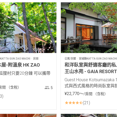
ATTA GUN ZAO MACHI
民宿
公寓/別墅
宮城縣KATTA GUN ZAO MACHI
-附溫泉 HK ZAO
和洋臥室與舒適客廳的私人
王山水苑 - GAIA RESORT
狐狸村只要20分鐘 可以攜帶
Guest House Kotsumazak
式與西式風格的時尚臥室與
房間
（含稅）
5
¥
22
,
770
〜
/房間
（含稅）
3
21