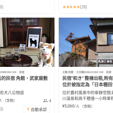
0
28
EMBOKU SHI
民宿
公寓/別墅
大分縣BUNGOONO SHI
民宿
活的民宿 角館・武家屋敷
民宿"和き" 整棟出租,附
位於被指定為「日本棚田1
農村中
 忠犬八公物語
位於農村風景中的寧靜空間,
川溫泉和高千穗僅一小時車程
人
（含稅）
4
作為旅行的據點或是遠程工
¥
5
,
060
/人
（含稅）
3
自動承認