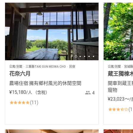
公寓/別墅
三重縣TAKI GUN MEIWA CHO
民宿
公寓/別墅
宮城縣K
花奈六月
蔵王獨棟木屋
農場住宿:擁有鄉村風光的休閒空間
開車到蔵王
寵物
¥
15
,
180
/人
（含稅）
4
¥
23
,
023
〜
/
11
1