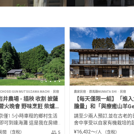
HOSEI GUN MUTSUZAWA MACHI
民宿
農家民宿
群馬縣NUMATA SHI
民宿
井農場 - 插秧 收割 披薩
【每天僅限一組】「進入
 營火晚會 野味烹飪 柴爐
膽量」和「與療癒山羊Gek
山體驗
玩!」於「古民家 里五郎
京僅1.5小時車程的鄉村生活
請至少兩人預訂,並在古老的
鐘即可到達海灘 這是我在房總
舍中享受以自家有機栽培的
村
的手工料理!
¥
16
,
432
〜
房間
（含稅）
/人
（含稅）
5