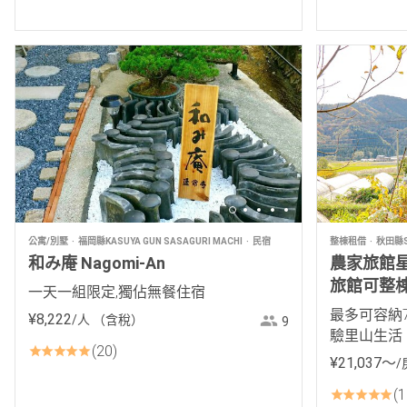
公寓/別墅
福岡縣KASUYA GUN SASAGURI MACHI
民宿
整棟租借
秋田縣S
和み庵 Nagomi-An
農家旅館星
旅館可整
一天一組限定,獨佔無餐住宿
最多可容納
¥
8
,
222
/人
（含稅）
9
驗里山生活
20
¥
21
,
037
〜
/
1