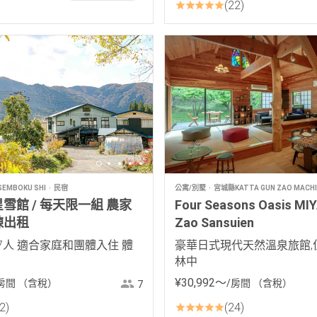
22
EMBOKU SHI
民宿
公寓/別墅
宮城縣KATTA GUN ZAO MACHI
雪館 / 每天限一組 農家
Four Seasons Oasis MIY
棟出租
Zao Sansuien
7人 適合家庭和團體入住 體
豪華日式現代天然溫泉旅館,
林中
¥
30
,
992
〜
房間
（含稅）
/房間
（含稅）
7
2
24