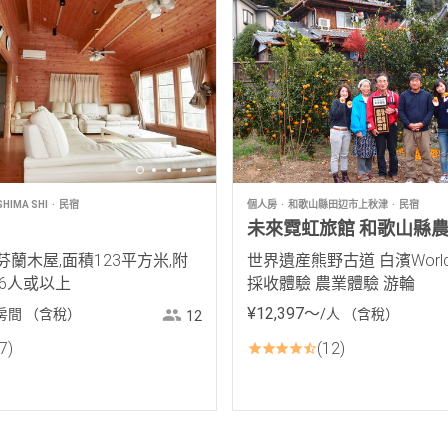
IMA SHI
民宿
個人房
和歌山縣田辺市上秋津
民宿
未來霓虹旅館 和歌山縣
蘭木屋,面積123平方米,附
世界遺産熊野古道 白濱World A
6人或以上
採收體驗 農業體驗 游輪
¥
12
,
397
〜
房間
（含稅）
/人
（含稅）
12
7
12