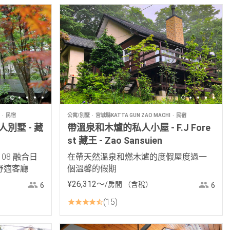
民宿
公寓/別墅
宮城縣KATTA GUN ZAO MACHI
民宿
別墅 - 藏
帶溫泉和木爐的私人小屋 - F.J Fore
st 藏王 - Zao Sansuien
a 108 融合日
在帶天然溫泉和燃木爐的度假屋度過一
舒適客廳
個溫馨的假期
¥
26
,
312
〜
/房間
（含稅）
6
6
15