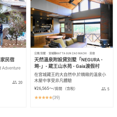
公寓/別墅
宮城縣KATTA GUN ZAO MACHI
民宿
農家民宿
天然溫泉附設貸別墅「NEGURA -
塒-」- 蔵王山水苑 - Gaia渡假村
dventure
在宮城藏王的大自然中,於精緻的溫泉小
木屋中享受非凡體驗
20
¥
26
,
565
〜
/房間
（含稅）
5
39