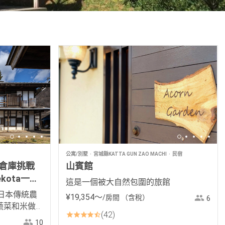
公寓/別墅
宮城縣KATTA GUN ZAO MACHI
民宿
倉庫挑戰
山賓館
ota一起
這是一個被大自然包圍的旅館
」
日本傳統農
¥
19
,
354
〜
/房間
（含稅）
6
蔬菜和米做
42
10