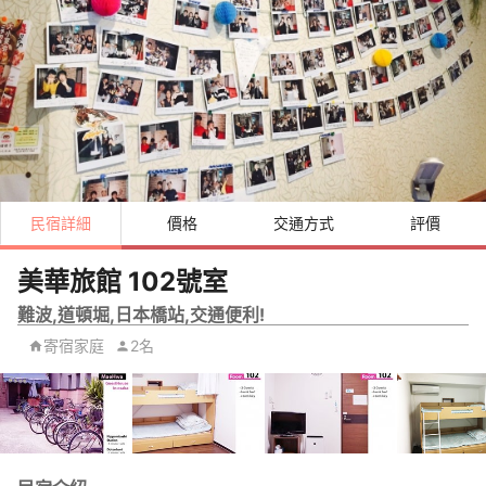
民宿詳細
價格
交通方式
評價
美華旅館 102號室
難波,道頓堀,日本橋站,交通便利!
寄宿家庭
2名