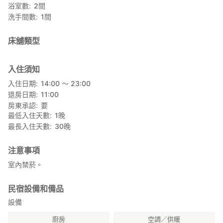
浴室數
2
間
洗手間數
1
間
床舖類型
入住須知
入住日期
14:00 〜 23:00
退房日期
11:00
房東承認
要
最低入住天數
1
晚
最長入住天數
30
晚
注意事項
室內禁菸。
民宿設備和備品
設備
廚房
空調／供暖