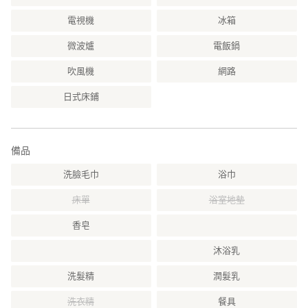
電視機
冰箱
微波爐
電飯鍋
吹風機
網路
日式床鋪
備品
洗臉毛巾
浴巾
床單
浴室地墊
香皂
沐浴乳
洗髮精
潤髮乳
洗衣精
餐具