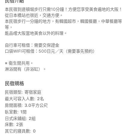
民宿介紹
本民宿到道頓堀步行只需10分鐘！方便您享受美食遍地的大阪！
從日本橋站也很近，交通方便。
本民宿步行一分鐘的地方，有韓國超市，韓國餐廳，中華餐廳等
等，
能品嚐大阪當地美食以外的料理。
自行車可租借：需要交保證金
口袋WIFI可租借：500日元／天（需要事先預約）
※ 衛生間共用。
淋浴間有（非浴缸）。
民宿規格
民宿類型
寄宿家庭
最大可容入人數
2
名
房間面積
3.0
平方公尺
臥室數
1
間
日式床鋪組
2
組
床數
2
張
其它的寢具數
0