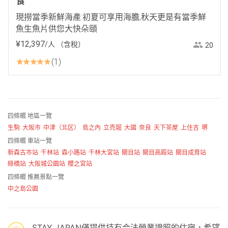
食
現撈當季新鮮海產:初夏可享用海膽,秋天更是有當季鮮
魚生魚片供您大快朵頤
¥
12
,
397
/人
（含稅）
20
1
四條畷 地區一覽
生駒
大阪市
中津（北区）
島之內
立売堀
大國
奈良
天下茶屋
上住吉
堺
四條畷 車站一覽
新森古市站
千林站
森小路站
千林大宮站
關目站
關目高殿站
關目成育站
綠橋站
大阪城公園站
櫻之宮站
四條畷 推薦景點一覽
中之島公園
STAY JAPAN僅提供持有合法營業證照的住宿，希望