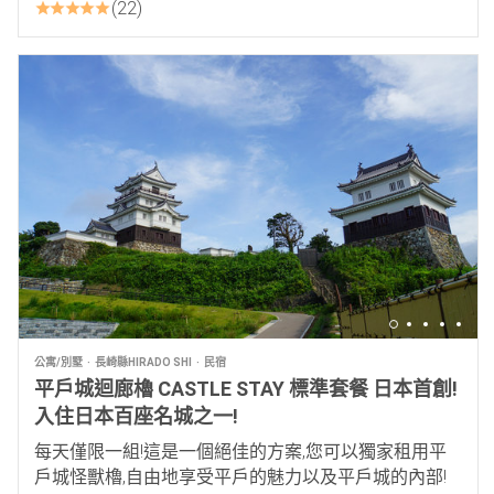
22
公寓/別墅
長崎縣HIRADO SHI
民宿
平戶城迴廊櫓 CASTLE STAY 標準套餐 日本首創!
入住日本百座名城之一!
每天僅限一組!這是一個絕佳的方案,您可以獨家租用平
戶城怪獸櫓,自由地享受平戶的魅力以及平戶城的內部!