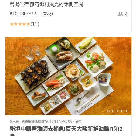
農場住宿:擁有鄉村風光的休閒空間
¥
15
,
180
〜
/人
（含稅）
4
11
個人房
青森縣SHIMOKITA-GUN SAI-MURA
民宿
秘境中跟著漁師去捕魚!夏天大啖新鮮海膽!1泊2