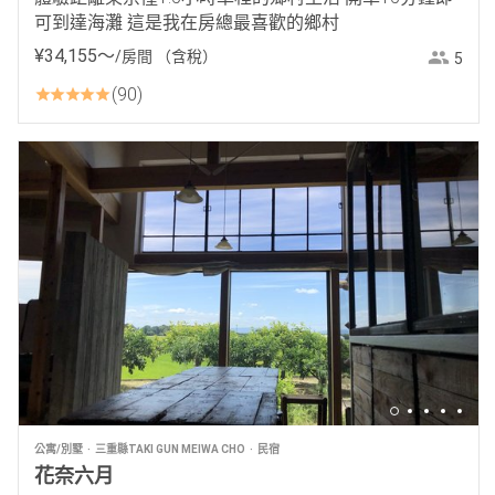
可到達海灘 這是我在房總最喜歡的鄉村
¥
34
,
155
〜
/房間
（含稅）
5
90
公寓/別墅
三重縣TAKI GUN MEIWA CHO
民宿
花奈六月