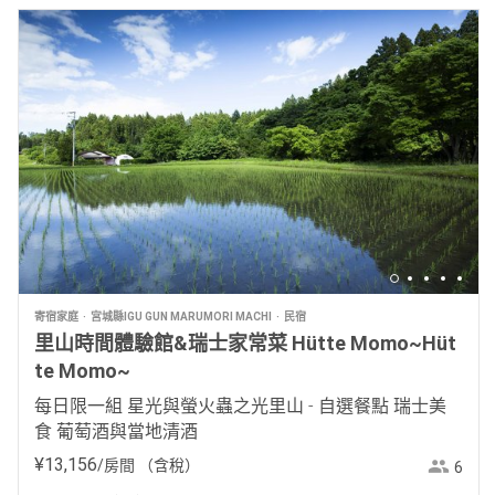
寄宿家庭
宮城縣IGU GUN MARUMORI MACHI
民宿
里山時間體驗館&瑞士家常菜 Hütte Momo~Hüt
te Momo~
每日限一組 星光與螢火蟲之光里山 - 自選餐點 瑞士美
食 葡萄酒與當地清酒
¥
13
,
156
/房間
（含稅）
6