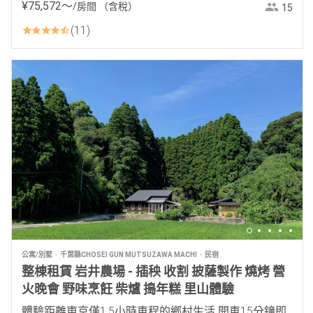
¥
75
,
572
〜
/房間
（含稅）
15
11
公寓/別墅
千葉縣CHOSEI GUN MUTSUZAWA MACHI
民宿
整棟租賃 岩井農場 - 插秧 收割 披薩製作 燒烤 營
火晚會 野味烹飪 柴爐 搗年糕 里山體驗
體驗距離東京僅1.5小時車程的鄉村生活 開車15分鐘即