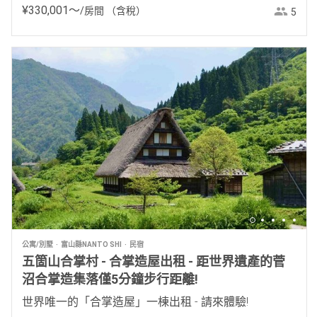
¥
330
,
001
〜
/房間
（含稅）
5
公寓/別墅
富山縣NANTO SHI
民宿
五箇山合掌村 - 合掌造屋出租 - 距世界遺產的菅
沼合掌造集落僅5分鐘步行距離!
世界唯一的「合掌造屋」一棟出租 - 請來體驗!